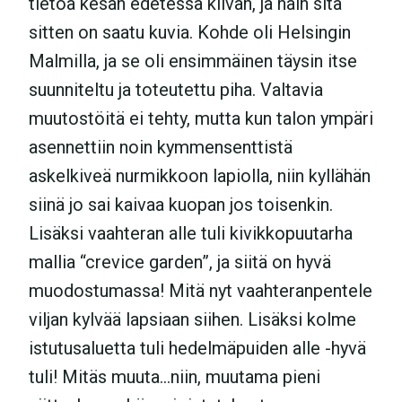
tietoa kesän edetessä kilvan, ja näin sitä
sitten on saatu kuvia. Kohde oli Helsingin
Malmilla, ja se oli ensimmäinen täysin itse
suunniteltu ja toteutettu piha. Valtavia
muutostöitä ei tehty, mutta kun talon ympäri
asennettiin noin kymmensenttistä
askelkiveä nurmikkoon lapiolla, niin kyllähän
siinä jo sai kaivaa kuopan jos toisenkin.
Lisäksi vaahteran alle tuli kivikkopuutarha
mallia “crevice garden”, ja siitä on hyvä
muodostumassa! Mitä nyt vaahteranpentele
viljan kylvää lapsiaan siihen. Lisäksi kolme
istutusaluetta tuli hedelmäpuiden alle -hyvä
tuli! Mitäs muuta…niin, muutama pieni