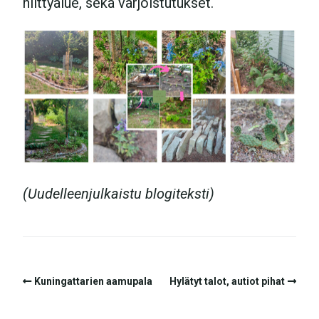
niittyalue, sekä varjoistutukset.
(Uudelleenjulkaistu blogiteksti)
Kuningattarien aamupala
Hylätyt talot, autiot pihat