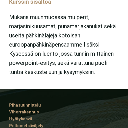
Kurssin sisältöä
Mukana muunmuoassa mulperit,
marjasinikuusamat, punamarjakanukat sekä
useita pähkinälajeja kotoisan
euroopanpähkinäpensaamme lisäksi.
Kyseessä on luento jossa tunnin mittainen
powerpoint-esitys, sekä varattuna puoli
tuntia keskusteluun ja kysymyksiin.
Pihasuunnittelu
Viherrakennus
Hyötykasvit
Peltometsäviljely