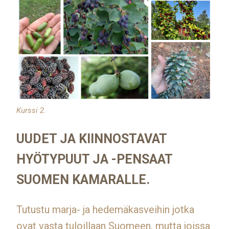
Kurssi 2.
UUDET JA KIINNOSTAVAT
HYÖTYPUUT JA -PENSAAT
SUOMEN KAMARALLE.
Tutustu marja- ja hedemäkasveihin jotka
ovat vasta tuloillaan Suomeen, mutta joissa