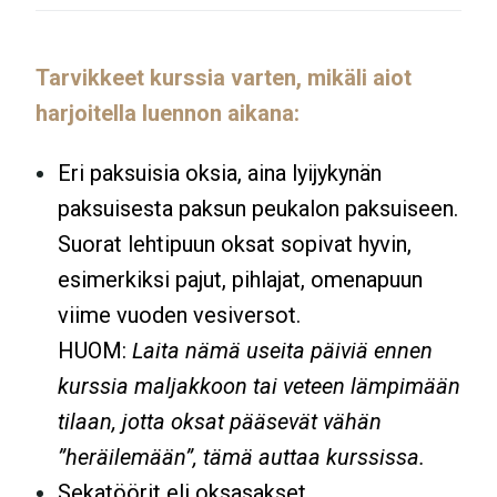
Tarvikkeet kurssia varten, mikäli aiot
harjoitella luennon aikana:
Eri paksuisia oksia, aina lyijykynän
paksuisesta paksun peukalon paksuiseen.
Suorat lehtipuun oksat sopivat hyvin,
esimerkiksi pajut, pihlajat, omenapuun
viime vuoden vesiversot.
HUOM:
Laita nämä useita päiviä ennen
kurssia maljakkoon tai veteen lämpimään
tilaan, jotta oksat pääsevät vähän
”heräilemään”, tämä auttaa kurssissa.
Sekatöörit eli oksasakset