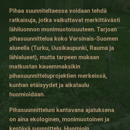
Pihaa suunniteltaessa voidaan tehdä
ratkaisuja, jotka vaikuttavat merkittävästi
lähiluonnon monimuotoisuuteen. Tarjoan
pihasuunnittelua koko Varsinais-Suomen
alueella (Turku, Uusikaupunki, Rauma ja
lähialueet), mutta tarpeen mukaan
matkustan kauemmaksikin
pihasuunnitteluprojektien merkeissä,
kunhan etäisyydet ja aikataulu
huomioidaan.
Pihasuunnitteluni kantavana ajatuksena
on aina ekologinen, monimuotoinen ja
kestävä suunnittelu. Huomioin