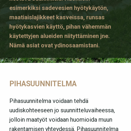
esimerkiksi sadevesien hyötykäytön,
maatiaislajikkeet kasveissa, runsas
hyötykasvien käyttö, pihan vähemmän
käytettyjen alueiden niityttäminen jne.
Nämä asiat ovat ydinosaamistani.
PIHASUUNNITELMA
Pihasuunnitelma voidaan tehdä
uudiskohteeseen jo suunnitteluvaiheessa,
jolloin maatyöt voidaan huomioida muun
rakentamisen yhteydessä. Pihasuunnitelma