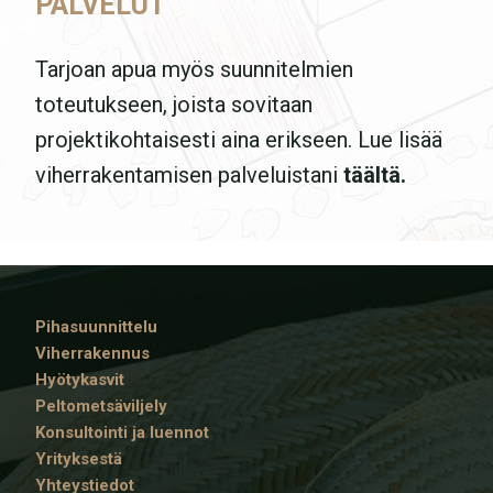
PALVELUT
Tarjoan apua myös suunnitelmien
toteutukseen, joista sovitaan
projektikohtaisesti aina erikseen. Lue lisää
viherrakentamisen palveluistani
täältä.
Pihasuunnittelu
Viherrakennus
Hyötykasvit
Peltometsäviljely
Konsultointi ja luennot
Yrityksestä
Yhteystiedot