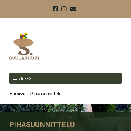
Valikko
Etusivu
»
Pihasuunnittelu
PIHASUUNNITTELU